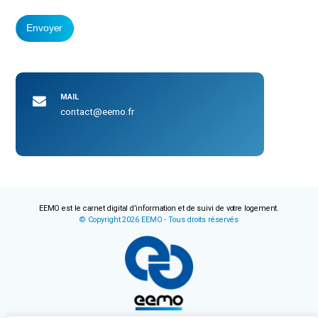
que
vous
Envoyer
n'êtes
pas
un
robot
MAIL
en
contact@eemo.fr
sélectionnant
la
clé
EEMO est le carnet digital d’information et de suivi de votre logement.
© Copyright 2026 EEMO - Tous droits réservés