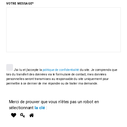
VOTRE MESSAGE*
J’ai lu et j’accepte la
politique de confidentialité
du site. Je comprends que
lors du transfert des données via le formulaire de contact, mes données
personnelles seront transmises au responsable du site uniquement pour
permettre à ce dernier de me répondre ou de traiter ma demande.
Merci de prouver que vous n'êtes pas un robot en
sélectionnant
la clé
:
1
2
3
Merci
de
prouver